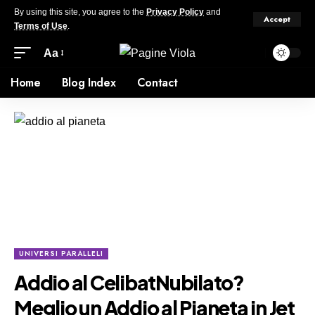
By using this site, you agree to the
Privacy Policy
and
Accept
Terms of Use
.
Aa
Home
Blog Index
Contact
UNIVERSI PARALLELI
Addio al CelibatNubilato?
Meglio un Addio al Pianeta in Jet