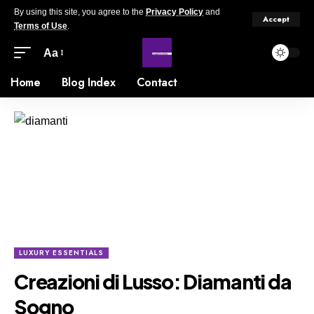
By using this site, you agree to the
Privacy Policy
and
Accept
Terms of Use
.
Aa
Home
Blog Index
Contact
LUXURY ESSENTIALS
Creazioni di Lusso: Diamanti da
Sogno